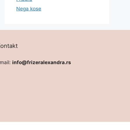
Nega kose
ontakt
mail:
info@frizeralexandra.rs